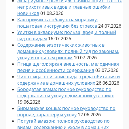
Аквариумные рыбки для начинающих: ТОП-10
неприхотливых видов и главные ошибки
новичков
01.08.2026
Как приучить собаку к наморднику:
пошаговая инструкция без стресса
24.07.2026
Улитки в аквариуме: польза, вред и полный
гид по видам
16.07.2026
Содержание экзотических животных в
домашних условиях: полный гид по законам,
уходу и скрытым рискам
10.07.2026
Птица щегол: яркая внешность, мелодичная
песня и особенности содержания
03.07.2026
Чиж птица: описание вида, среда обитания и
содержание в домашних условиях
26.06.2026
Бородатая агама: полное руководство по
содержанию и уходу в домашних условиях
19.06.2026
Бирманская кошка: полное руководство по
породе, характеру и уходу
12.06.2026
Попугай амазон: полное руководство по
видам, содержанию и уходу в домашних