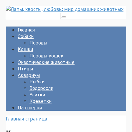
Перейти
к
Поиск:
контенту
Главная
Собаки
Породы
Кошки
Породы кошек
Экзотические животные
Птицы
Аквариум
Рыбки
Водоросли
Улитки
Креветки
Партнерки
Главная страница