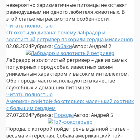
невероятно харизматичные питомцы не оставят
равнодушным ни одного любителя животных. В
этой статье мы рассмотрим особенности
Читать полностью
От охоты до дивана: почему лабрадор и
золотистый ретривер покорили сердца миллионов
02.08.2024
Рубрика:
Собаки
Автор:
Андрей
2
Лабрадор и золотистый ретривер – две из самых
популярных пород собак, известных своим
уникальным характером и высоким интеллектом.
Обе породы часто используются в качестве
служебных и домашних питомцев
Читать полностью
Американский той-фокстерьер: маленький охотник
с большим сердцем
27.07.2024
Рубрика:
Породы
Автор:
Андрей
5
Порода, о которой пойдет речь в данной статье –
весьма интересная. Собака американский той-