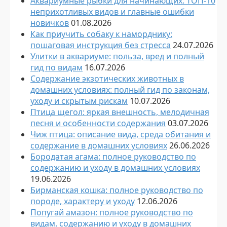
Аквариумные рыбки для начинающих: ТОП-10
неприхотливых видов и главные ошибки
новичков
01.08.2026
Как приучить собаку к наморднику:
пошаговая инструкция без стресса
24.07.2026
Улитки в аквариуме: польза, вред и полный
гид по видам
16.07.2026
Содержание экзотических животных в
домашних условиях: полный гид по законам,
уходу и скрытым рискам
10.07.2026
Птица щегол: яркая внешность, мелодичная
песня и особенности содержания
03.07.2026
Чиж птица: описание вида, среда обитания и
содержание в домашних условиях
26.06.2026
Бородатая агама: полное руководство по
содержанию и уходу в домашних условиях
19.06.2026
Бирманская кошка: полное руководство по
породе, характеру и уходу
12.06.2026
Попугай амазон: полное руководство по
видам, содержанию и уходу в домашних