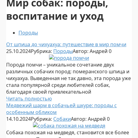
Мир собак: породы,
воспитание и уход
Породы
От шпица до чихуахуа: путешествие в мир помчи
25.10.2024
Рубрика:
Породы
Автор:
Андрей
0
Порода помчи – уникальное сочетание двух
различных собачих пород: померанского шпица и
чихуахуа. Выведенная не так давно, эта порода уже
стала популярной среди любителей собак,
благодаря своей привлекательной
Читать полностью
Медвежий шарм в собачьей шкуре: породы с
особенным обликом
14.10.2024
Рубрика:
Собаки
Автор:
Андрей
0
Собака похожая на медведя, становится все более