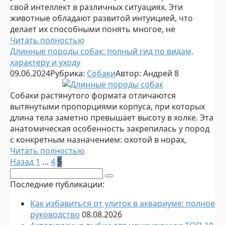
свой интеллект в различных ситуациях. Эти
животные обладают развитой интуицией, что
делает их способными понять многое, не
Читать полностью
Длинные породы собак: полный гид по видам,
характеру и уходу
09.06.2024
Рубрика:
Собаки
Автор:
Андрей
8
Собаки растянутого формата отличаются
вытянутыми пропорциями корпуса, при которых
длина тела заметно превышает высоту в холке. Эта
анатомическая особенность закрепилась у пород
с конкретным назначением: охотой в норах,
Читать полностью
Пагинация
Назад
1
…
4
5
записей
Поиск:
Последние публикации:
Как избавиться от улиток в аквариуме: полное
руководство
08.08.2026