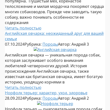
популярна. Пушистый мех, коренастое
телосложение и милая мордочка покоряют сердца
многих собаководов. Прежде чем заводить такую
собаку, важно понимать особенности ее
содержания
Читать полностью
Английская овчарка: неожиданный друг для вашей
семьи
07.10.2024
Рубрика:
Породы
Автор:
Андрей
3
Английская овчарка — уникальная порода собак,
которая заслуживает особого внимания
любителей четвероногих друзей. История
происхождения Английская овчарка, также
известная как британская овчарка, имеет богатую
историю, уходящую корнями в
Читать полностью
Норфолк терьер: характер, уход, здоровье
28.09.2024
Рубрика:
Породы
Автор:
Андрей
2
Норфолк терьер — очаровательная порода собак,