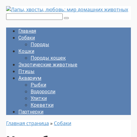
Перейти
к
Поиск:
контенту
Главная
Собаки
Породы
Кошки
Породы кошек
Экзотические животные
Птицы
Аквариум
Рыбки
Водоросли
Улитки
Креветки
Партнерки
Главная страница
»
Собаки