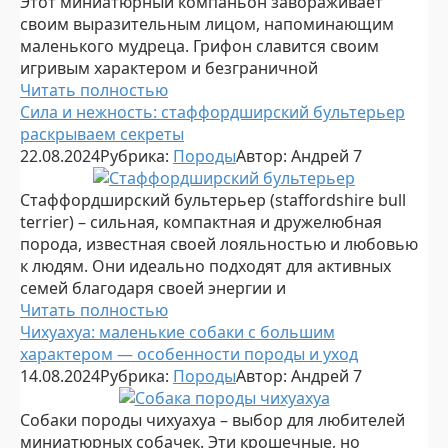
Этот миниатюрный компаньон завораживает
своим выразительным лицом, напоминающим
маленького мудреца. Грифон славится своим
игривым характером и безграничной
Читать полностью
Сила и нежность: стаффордширский бультерьер
раскрываем секреты
22.08.2024
Рубрика:
Породы
Автор:
Андрей
7
Стаффордширский бультерьер (staffordshire bull
terrier) – сильная, компактная и дружелюбная
порода, известная своей лояльностью и любовью
к людям. Они идеально подходят для активных
семей благодаря своей энергии и
Читать полностью
Чихуахуа: маленькие собаки с большим
характером — особенности породы и уход
14.08.2024
Рубрика:
Породы
Автор:
Андрей
7
Собаки породы чихуахуа – выбор для любителей
миниатюрных собачек. Эти крошечные, но