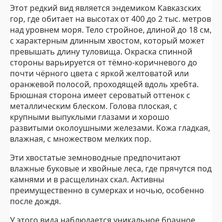
Этот редкий вид является эндемиком Кавказских
гор, где обитает на высотах от 400 до 2 тыс. метров
над уровнем моря. Тело стройное, длиной до 18 см,
с характерным длинным хвостом, который может
превышать длину туловища. Окраска спинной
стороны варьируется от тёмно-коричневого до
почти чёрного цвета с яркой желтоватой или
оранжевой полосой, проходящей вдоль хребта.
Брюшная сторона имеет сероватый оттенок с
металлическим блеском. Голова плоская, с
крупными выпуклыми глазами и хорошо
развитыми околоушными железами. Кожа гладкая,
влажная, с множеством мелких пор.
Эти хвостатые земноводные предпочитают
влажные буковые и хвойные леса, где прячутся под
камнями и в расщелинах скал. Активны
преимущественно в сумерках и ночью, особенно
после дождя.
У этого вида наблюдается уникальное брачное