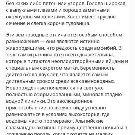
без каких-либо пятен или узоров. Голова широкая,
с выпуклыми глазами и хорошо заметными
околоушными железами. Хвост имеет круглое
сечение и слегка короче туловища.
Эти земноводные отличаются особым способом
размножения — они являются истинно
живородящими, что редкость среди амфибий. В
теле самки развиваются всего два детёныша,
которые питаются неоплодотворёнными яйцами и
специальным секретом матки. Беременность
длится около двух лет, что является самым
длительным сроком среди всех земноводных.
Новорождённые появляются на свет уже
полностью сформированными, миновав стадию
водной личинки. Это эволюционное
приспособление позволяет виду успешно
размножаться в условиях высокогорья, где
водоёмы часто промерзают. Альпийские
саламандры активны преимущественно ночью и в
дождливую погоду, когда охотятся на мелких