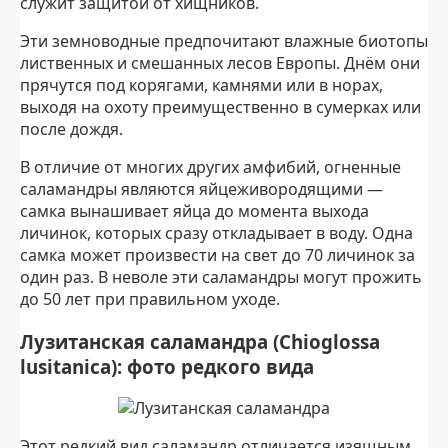
служит защитой от хищников.
Эти земноводные предпочитают влажные биотопы
лиственных и смешанных лесов Европы. Днём они
прячутся под корягами, камнями или в норах,
выходя на охоту преимущественно в сумерках или
после дождя.
В отличие от многих других амфибий, огненные
саламандры являются яйцеживородящими —
самка вынашивает яйца до момента выхода
личинок, которых сразу откладывает в воду. Одна
самка может произвести на свет до 70 личинок за
один раз. В неволе эти саламандры могут прожить
до 50 лет при правильном уходе.
Лузитанская саламандра (Chioglossa
lusitanica): фото редкого вида
Этот редкий вид саламандр отличается изящным