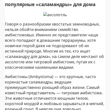
популярные «саламандры» для дома
Говоря о разнообразии хвостатых земноводных,
нельзя обойти вниманием семейство
амбистомовых. Именно их представители чаще
всего попадают в домашние террариумы, хотя
новички порой даже не подозревают об их
истинной природе. Многие из тех, кто ищет
«саламандру для дома», на самом деле мечтают об
аксолотле или тигровой амбистоме, путая их с
классическими наземными видами.
Амбистомы (Ambystoma) — это крупные, часто
коренастые саламандры, ведущие
преимущественно роющий образ жизни. Самый
известный представитель — тигровая амбистома.
Эти животные отличаются мощным телом,
короткой мордой и любовью зарываться в мягкий,
влажный грунт. В неволе они довольно