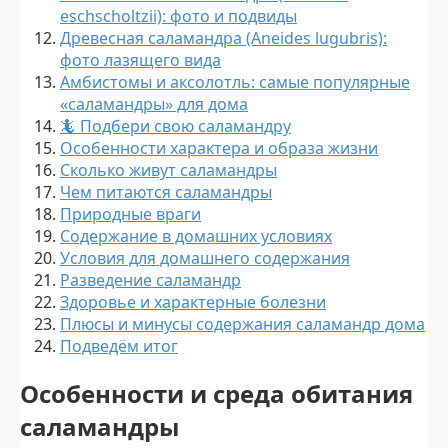
eschscholtzii): фото и подвиды
Древесная саламандра (Aneides lugubris):
фото лазящего вида
Амбистомы и аксолотль: самые популярные
«саламандры» для дома
🦎 Подбери свою саламандру
Особенности характера и образа жизни
Сколько живут саламандры
Чем питаются саламандры
Природные враги
Содержание в домашних условиях
Условия для домашнего содержания
Разведение саламандр
Здоровье и характерные болезни
Плюсы и минусы содержания саламандр дома
Подведём итог
Особенности и среда обитания
саламандры