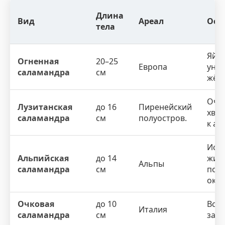
Длина
Вид
Ареал
Осо
тела
Яйц
Огненная
20–25
Европа
уни
саламандра
см
жёлт
Оче
Лузитанская
до 16
Пиренейский
хвос
саламандра
см
полуостров.
к ав
Ист
Альпийская
до 14
жив
Альпы
саламандра
см
пол
окра
Очковая
до 10
Всег
Италия
саламандра
см
задн