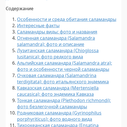
Содержание
Особенности и среда обитания саламандры
Интересные факты
Саламандры виды: фото и названия
Огненная саламандра (Salamandra
salamandra): фото и описание
Лузитанская саламандра (Chioglossa
lusitanica): фото редкого вида
Альпийская саламандра (Salamandra atra):
фото и особенности черной саламандры
Очковая саламандра (Salamandrina
terdigitata): фото итальянского эндемика
Кавказская саламандра (Mertensiella
caucasica): фото эндемика Кавказа
Тонкая саламандра (Plethodon richmondi):
фото безлегочной саламандры
Родниковая саламандра (Gyrinophilus
porphyriticus): фото водного вида
Тихоокеанская саламандра (Ensatina