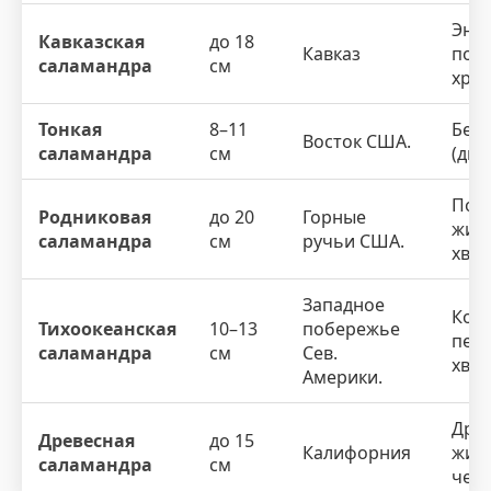
Энде
Кавказская
до 18
Кавказ
поло
саламандра
см
хреб
Тонкая
8–11
Без
Восток США.
саламандра
см
(дыш
Пол
Родниковая
до 20
Горные
жизн
саламандра
см
ручьи США.
хвос
Западное
Кол
Тихоокеанская
10–13
побережье
пере
саламандра
см
Сев.
хвос
Америки.
Дре
Древесная
до 15
Калифорния
жизн
саламандра
см
челю