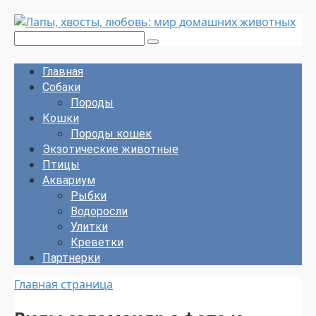
Перейти
к
Поиск:
контенту
Главная
Собаки
Породы
Кошки
Породы кошек
Экзотические животные
Птицы
Аквариум
Рыбки
Водоросли
Улитки
Креветки
Партнерки
Главная страница