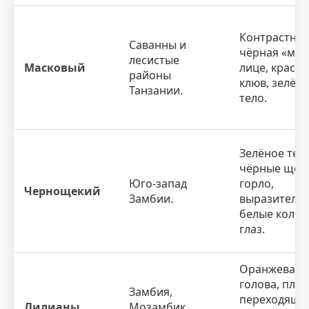
Контрастная
Саванны и
чёрная «мас
лесистые
Масковый
лице, красн
районы
клюв, зелён
Танзании.
тело.
Зелёное тело
чёрные щёк
Юго-запад
горло,
Чернощекий
Замбии.
выразитель
белые кольц
глаз.
Оранжевая
голова, пла
Замбия,
переходяща
Лилианы
Мозамбик,