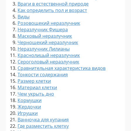
Враги в естественной природе
Как определить пол и возраст
Виды
Розовощекий неразлучник
Неразлучник Фишера
Масковый неразлучник
Чернощекий неразлучник
Неразлучник Лилианы
Краснолицый неразлучник
Сероголовый неразлучник
Сравнительная характеристика видов
Тонкости содержания
Размер клетки
Материал клетки
Чем укрыть дно
Кормушки
Жердочки
Игрушки
Ванночка для купания
Где разместить клетку