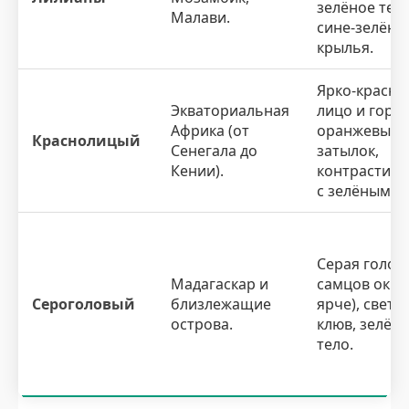
зелёное тело
Малави.
сине-зелёны
крылья.
Ярко-красно
Экваториальная
лицо и горло
Африка (от
оранжевый
Краснолицый
Сенегала до
затылок,
Кении).
контрастир
с зелёным т
Серая голова
Мадагаскар и
самцов окра
Сероголовый
близлежащие
ярче), светл
острова.
клюв, зелён
тело.