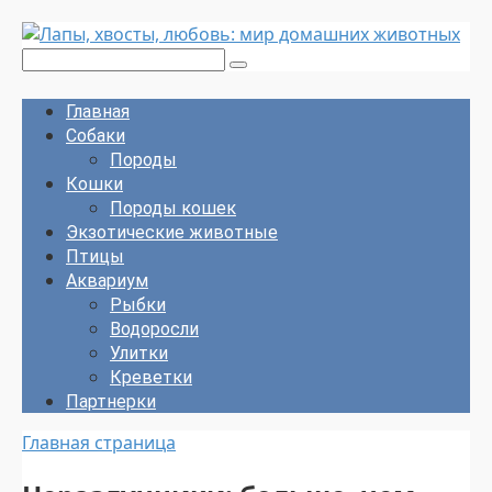
Перейти
к
Поиск:
контенту
Главная
Собаки
Породы
Кошки
Породы кошек
Экзотические животные
Птицы
Аквариум
Рыбки
Водоросли
Улитки
Креветки
Партнерки
Главная страница