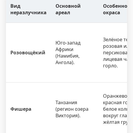
Вид
Основной
Особенност
неразлучника
ареал
окраса
Зелёное тело
Юго-запад
розовая или
Африки
Розовощёкий
персиковая
(Намибия,
лицевая час
Ангола).
горло.
Оранжево-
Танзания
красная голо
Фишера
(регион озера
белое кольц
Виктория).
вокруг глаз,
жёлтая грудк